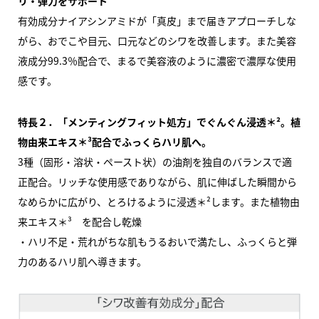
リ・弾力をサポート
有効成分ナイアシンアミドが「真皮」まで届きアプローチしな
がら、おでこや目元、口元などのシワを改善します。また美容
液成分99.3％配合で、まるで美容液のように濃密で濃厚な使用
感です。
特長２．「メンティングフィット処方」でぐんぐん浸透＊²。植
物由来エキス＊³配合でふっくらハリ肌へ。
3種（固形・溶状・ペースト状）の油剤を独自のバランスで適
正配合。リッチな使用感でありながら、肌に伸ばした瞬間から
なめらかに広がり、とろけるように浸透＊²します。また植物由
来エキス＊³ を配合し乾燥
・ハリ不足・荒れがちな肌もうるおいで満たし、ふっくらと弾
力のあるハリ肌へ導きます。