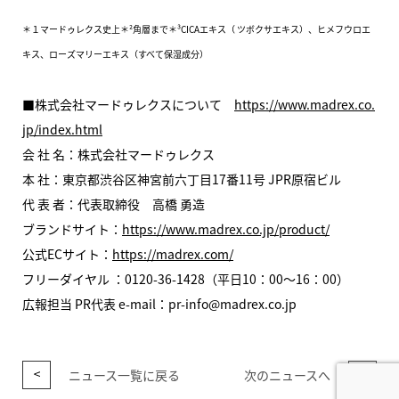
＊１マードゥレクス史上＊²角層まで＊³CICAエキス（ ツボクサエキス）、ヒメフウロエ
キス、ローズマリーエキス（すべて保湿成分）
■株式会社マードゥレクスについて
https://www.madrex.co.
jp/index.html
会 社 名：株式会社マードゥレクス
本 社：東京都渋谷区神宮前六丁目17番11号 JPR原宿ビル
代 表 者：代表取締役 高橋 勇造
ブランドサイト：
https://www.madrex.co.jp/product/
公式ECサイト：
https://madrex.com/
フリーダイヤル ：0120-36-1428（平日10：00～16：00）
広報担当 PR代表 e-mail：pr-info@madrex.co.jp
ニュース一覧に戻る
次のニュースへ