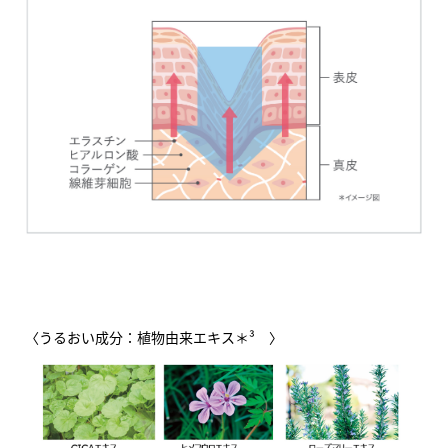
〈うるおい成分：植物由来エキス＊³ 〉